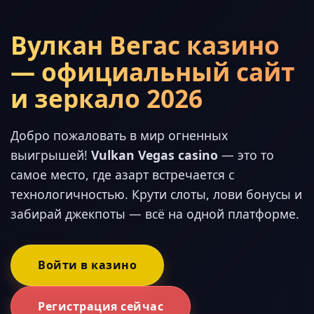
Вулкан Вегас казино
— официальный сайт
и зеркало 2026
Добро пожаловать в мир огненных
выигрышей!
Vulkan Vegas casino
— это то
самое место, где азарт встречается с
технологичностью. Крути слоты, лови бонусы и
забирай джекпоты — всё на одной платформе.
Войти в казино
Регистрация сейчас