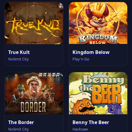
True Kult
Kingdom Below
Nolimit City
Play'n Go
The Border
Benny The Beer
Nolimit City
Hacksaw