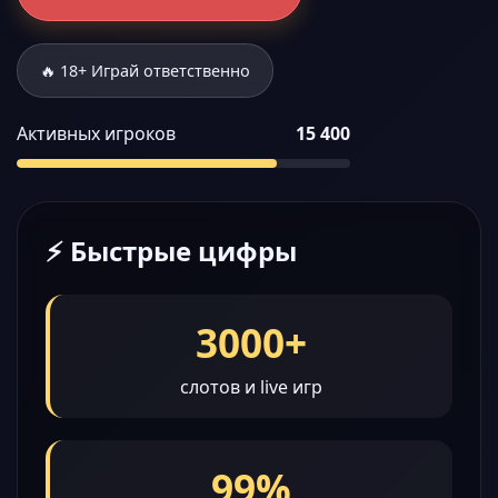
🔥 18+ Играй ответственно
Активных игроков
15 400
⚡ Быстрые цифры
3000+
слотов и live игр
99%