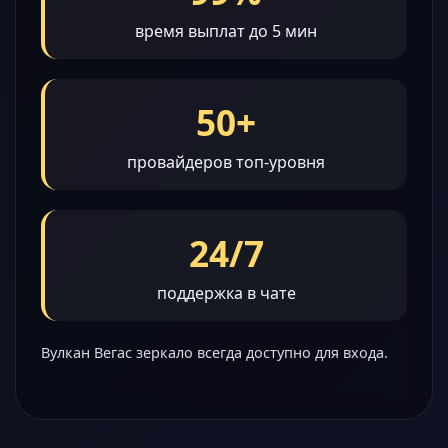
время выплат до 5 мин
50+
провайдеров топ-уровня
24/7
поддержка в чате
Вулкан Вегас зеркало всегда доступно для входа.