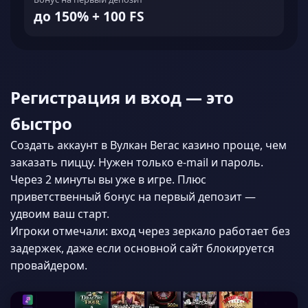
до 150% + 100 FS
Регистрация и вход — это
быстро
Создать аккаунт в Вулкан Вегас казино проще, чем
заказать пиццу. Нужен только e-mail и пароль.
Через 2 минуты вы уже в игре. Плюс
приветственный бонус на первый депозит —
удвоим ваш старт.
Игроки отмечали: вход через зеркало работает без
задержек, даже если основной сайт блокируется
провайдером.