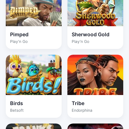
Pimped
Sherwood Gold
Play'n Go
Play'n Go
Birds
Tribe
Betsoft
Endorphina