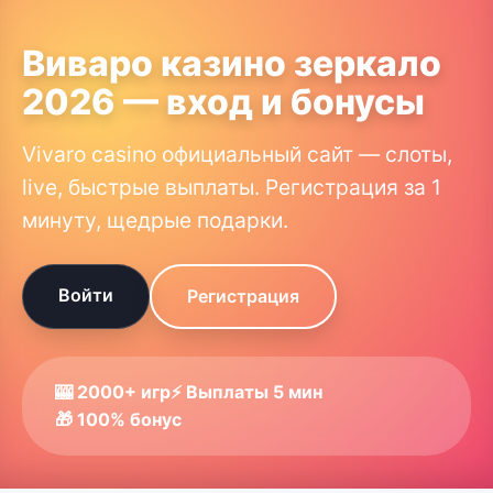
Виваро казино зеркало
2026 — вход и бонусы
Vivaro casino официальный сайт — слоты,
live, быстрые выплаты. Регистрация за 1
минуту, щедрые подарки.
Войти
Регистрация
🎰 2000+ игр
⚡ Выплаты 5 мин
🎁 100% бонус