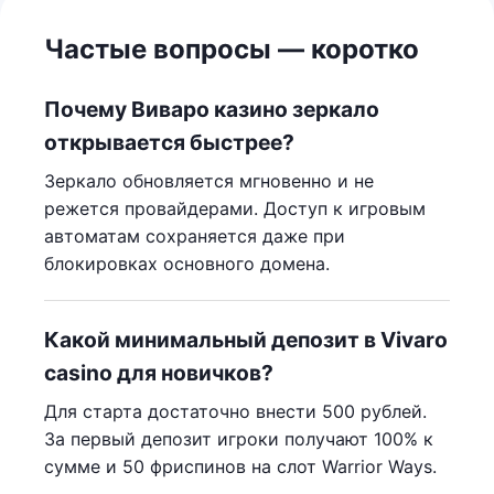
Частые вопросы — коротко
Почему Виваро казино зеркало
открывается быстрее?
Зеркало обновляется мгновенно и не
режется провайдерами. Доступ к игровым
автоматам сохраняется даже при
блокировках основного домена.
Какой минимальный депозит в Vivaro
casino для новичков?
Для старта достаточно внести 500 рублей.
За первый депозит игроки получают 100% к
сумме и 50 фриспинов на слот Warrior Ways.