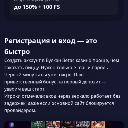
до 150% + 100 FS
Регистрация и вход — это
быстро
Создать аккаунт в Вулкан Вегас казино проще, чем
заказать пиццу. Нужен только e-mail и пароль.
Через 2 минуты вы уже в игре. Плюс
приветственный бонус на первый депозит —
удвоим ваш старт.
Игроки отмечали: вход через зеркало работает без
задержек, даже если основной сайт блокируется
провайдером.