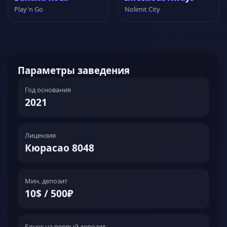
Play'n Go
Nolimit City
Параметры заведения
Год основания
2021
Лицензия
Кюрасао 8048
Мин. депозит
10$ / 500₽
Бонус на первый депозит