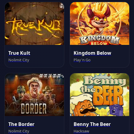
True Kult
Kingdom Below
Nolimit City
Play'n Go
The Border
Benny The Beer
Nolimit City
Hacksaw