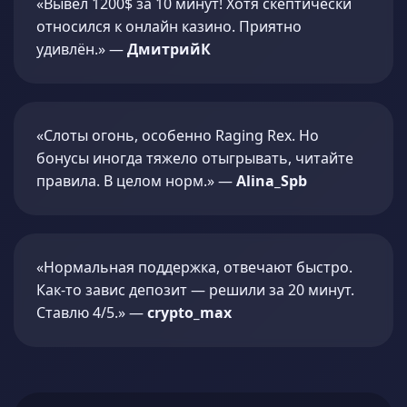
«Вывел 1200$ за 10 минут! Хотя скептически
относился к онлайн казино. Приятно
удивлён.» —
ДмитрийК
«Слоты огонь, особенно Raging Rex. Но
бонусы иногда тяжело отыгрывать, читайте
правила. В целом норм.» —
Alina_Spb
«Нормальная поддержка, отвечают быстро.
Как-то завис депозит — решили за 20 минут.
Ставлю 4/5.» —
crypto_max