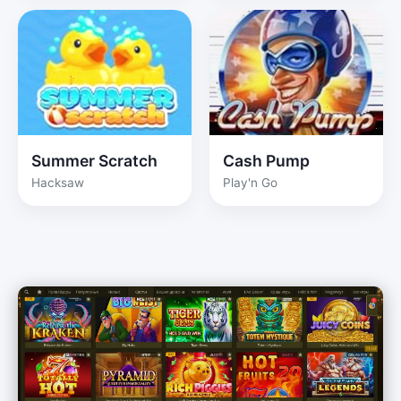
Summer Scratch
Cash Pump
Hacksaw
Play'n Go