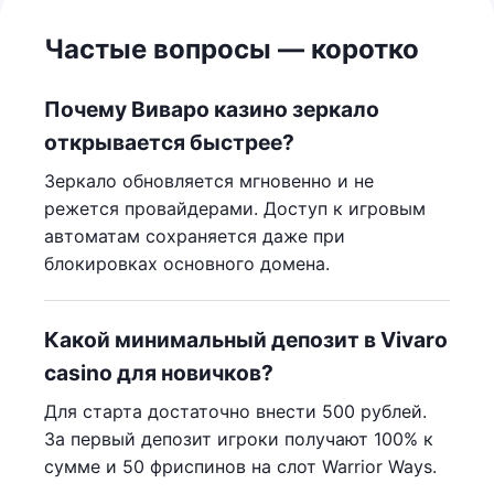
Частые вопросы — коротко
Почему Виваро казино зеркало
открывается быстрее?
Зеркало обновляется мгновенно и не
режется провайдерами. Доступ к игровым
автоматам сохраняется даже при
блокировках основного домена.
Какой минимальный депозит в Vivaro
casino для новичков?
Для старта достаточно внести 500 рублей.
За первый депозит игроки получают 100% к
сумме и 50 фриспинов на слот Warrior Ways.