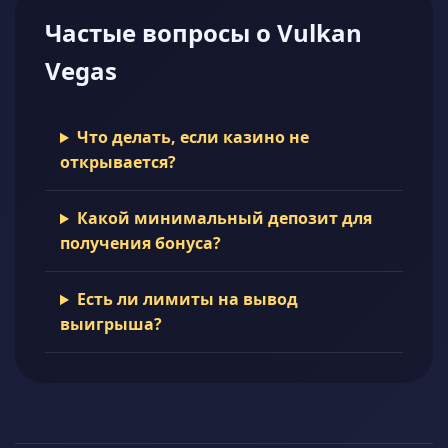
Частые вопросы о Vulkan
Vegas
Что делать, если казино не
открывается?
Какой минимальный депозит для
получения бонуса?
Есть ли лимиты на вывод
выигрыша?