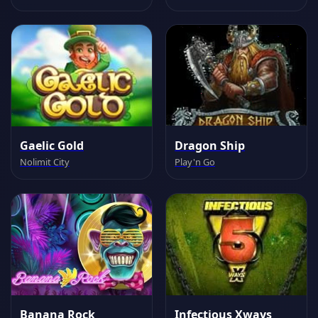
Gaelic Gold
Dragon Ship
Nolimit City
Play'n Go
Banana Rock
Infectious Xways