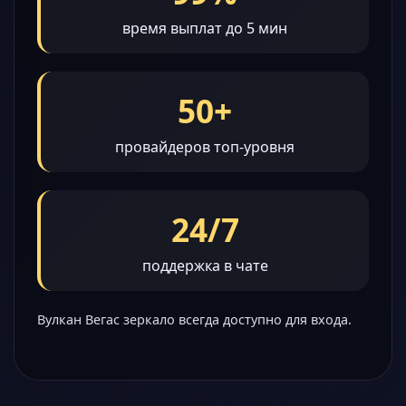
время выплат до 5 мин
50+
провайдеров топ-уровня
24/7
поддержка в чате
Вулкан Вегас зеркало всегда доступно для входа.