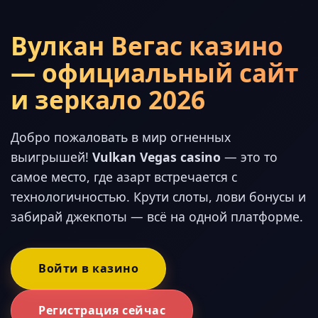
Вулкан Вегас казино
— официальный сайт
и зеркало 2026
Добро пожаловать в мир огненных
выигрышей!
Vulkan Vegas casino
— это то
самое место, где азарт встречается с
технологичностью. Крути слоты, лови бонусы и
забирай джекпоты — всё на одной платформе.
Войти в казино
Регистрация сейчас