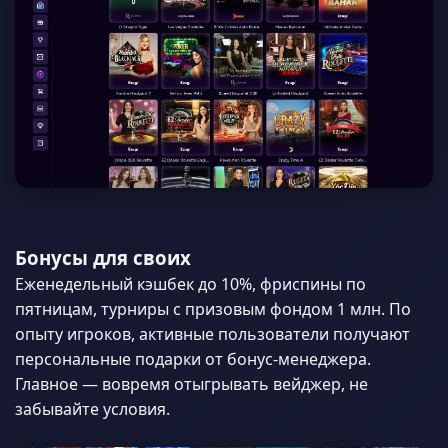
Бонусы для своих
Еженедельный кэшбек до 10%, фриспины по
пятницам, турниры с призовым фондом 1 млн. По
опыту игроков, активные пользователи получают
персональные подарки от бонус-менеджера.
Главное — вовремя отыгрывать вейджер, не
забывайте условия.