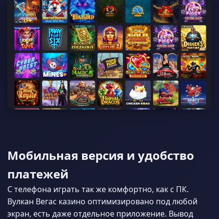
Мобильная версия и удобство
платежей
С телефона играть так же комфортно, как с ПК.
Вулкан Вегас казино оптимизировано под любой
экран, есть даже отдельное приложение. Вывод