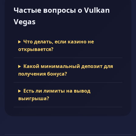
Частые вопросы о Vulkan
Vegas
Что делать, если казино не
открывается?
Какой минимальный депозит для
получения бонуса?
Есть ли лимиты на вывод
выигрыша?