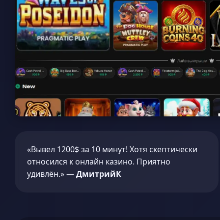
«Вывел 1200$ за 10 минут! Хотя скептически
относился к онлайн казино. Приятно
удивлён.» —
ДмитрийК