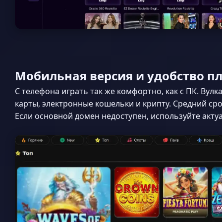
Мобильная версия и удобство п
С телефона играть так же комфортно, как с ПК. Вул
карты, электронные кошельки и крипту. Средний сро
Если основной домен недоступен, используйте актуа