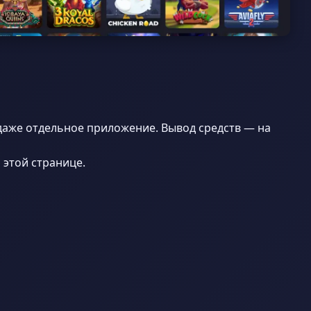
 даже отдельное приложение. Вывод средств — на
 этой странице.