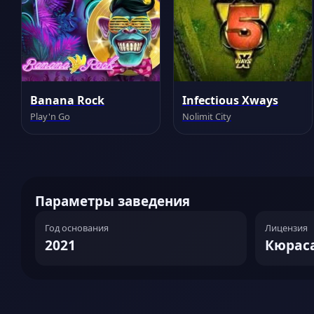
Banana Rock
Infectious Xways
Play'n Go
Nolimit City
Параметры заведения
Год основания
Лицензия
2021
Кюраса