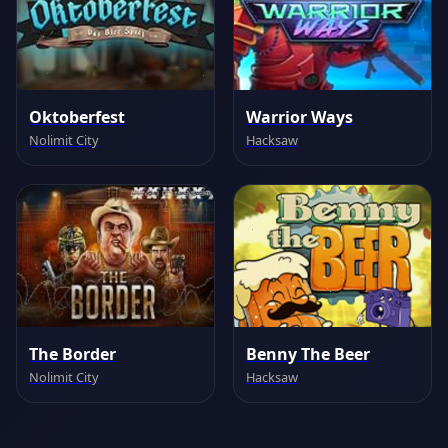
Oktoberfest
Warrior Ways
Nolimit City
Hacksaw
The Border
Benny The Beer
Nolimit City
Hacksaw