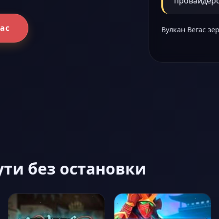
провайдеро
ас
Вулкан Вегас зе
ти без остановки