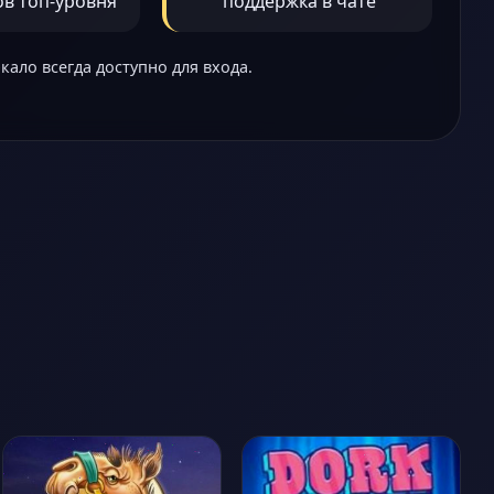
в топ-уровня
поддержка в чате
ркало всегда доступно для входа.