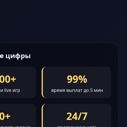
ые цифры
00+
99%
и live игр
время выплат до 5 мин
0+
24/7