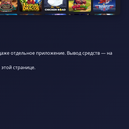
 даже отдельное приложение. Вывод средств — на
 этой странице.