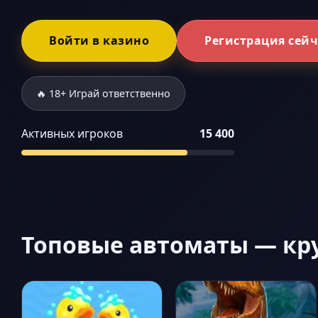
Войти в казино
Регистрация сейч
🔥 18+ Играй ответственно
Активных игроков
15 400
Топовые автоматы — кру