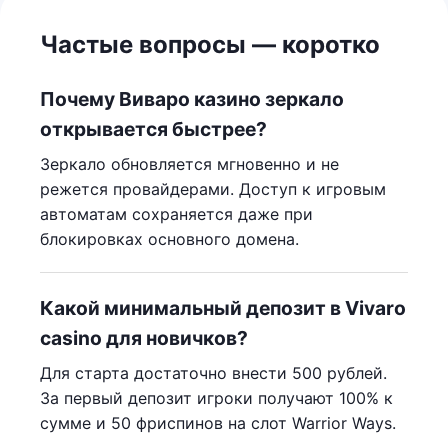
Частые вопросы — коротко
Почему Виваро казино зеркало
открывается быстрее?
Зеркало обновляется мгновенно и не
режется провайдерами. Доступ к игровым
автоматам сохраняется даже при
блокировках основного домена.
Какой минимальный депозит в Vivaro
casino для новичков?
Для старта достаточно внести 500 рублей.
За первый депозит игроки получают 100% к
сумме и 50 фриспинов на слот Warrior Ways.