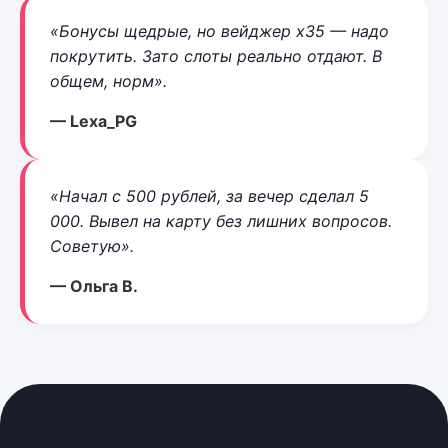
«Бонусы щедрые, но вейджер х35 — надо
покрутить. Зато слоты реально отдают. В
общем, норм».
— Lexa_PG
«Начал с 500 рублей, за вечер сделал 5
000. Вывел на карту без лишних вопросов.
Советую».
— Ольга В.