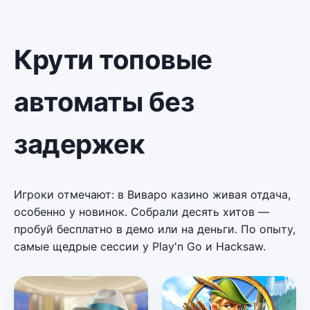
Крути топовые
автоматы без
задержек
Игроки отмечают: в Виваро казино живая отдача,
особенно у новинок. Собрали десять хитов —
пробуй бесплатно в демо или на деньги. По опыту,
самые щедрые сессии у Play'n Go и Hacksaw.