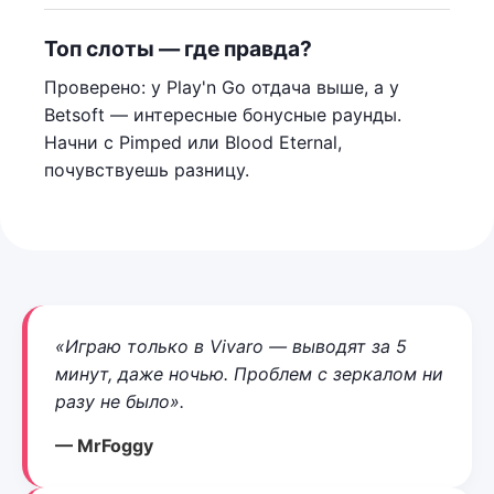
Топ слоты — где правда?
Проверено: у Play'n Go отдача выше, а у
Betsoft — интересные бонусные раунды.
Начни с Pimped или Blood Eternal,
почувствуешь разницу.
«Играю только в Vivaro — выводят за 5
минут, даже ночью. Проблем с зеркалом ни
разу не было».
— MrFoggy