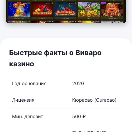
Быстрые факты о Виваро
казино
Год основания
2020
Лицензия
Кюрасао (Curacao)
Мин. депозит
500 ₽