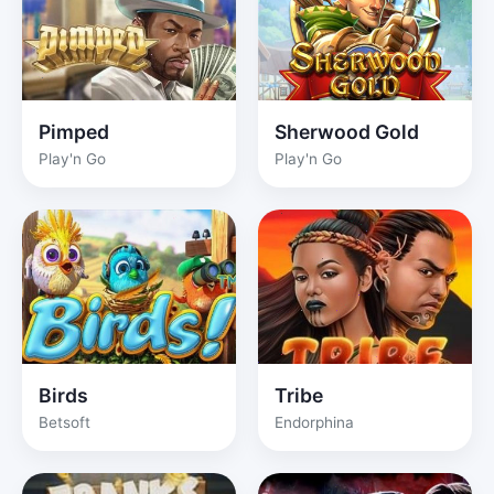
Pimped
Sherwood Gold
Play'n Go
Play'n Go
Birds
Tribe
Betsoft
Endorphina