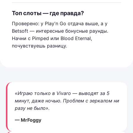
Топ слоты — где правда?
Проверено: у Play'n Go отдача выше, а у
Betsoft — интересные бонусные раунды.
Начни с Pimped или Blood Eternal,
почувствуешь разницу.
«Играю только в Vivaro — выводят за 5
минут, даже ночью. Проблем с зеркалом ни
разу не было».
— MrFoggy