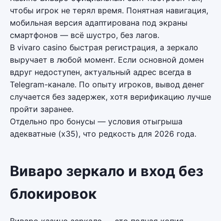
чтобы игрок не терял время. Понятная навигация,
мобильная версия адаптирована под экраны
смартфонов — всё шустро, без лагов.
В vivaro casino быстрая регистрация, а зеркало
выручает в любой момент. Если основной домен
вдруг недоступен, актуальный адрес всегда в
Telegram-канале. По опыту игроков, вывод денег
случается без задержек, хотя верификацию лучше
пройти заранее.
Отдельно про бонусы — условия отыгрыша
адекватные (x35), что редкость для 2026 года.
Виваро зеркало и вход без
блокировок