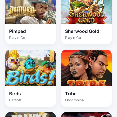
Pimped
Sherwood Gold
Play'n Go
Play'n Go
Birds
Tribe
Betsoft
Endorphina