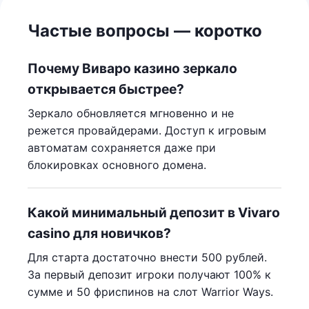
Частые вопросы — коротко
Почему Виваро казино зеркало
открывается быстрее?
Зеркало обновляется мгновенно и не
режется провайдерами. Доступ к игровым
автоматам сохраняется даже при
блокировках основного домена.
Какой минимальный депозит в Vivaro
casino для новичков?
Для старта достаточно внести 500 рублей.
За первый депозит игроки получают 100% к
сумме и 50 фриспинов на слот Warrior Ways.