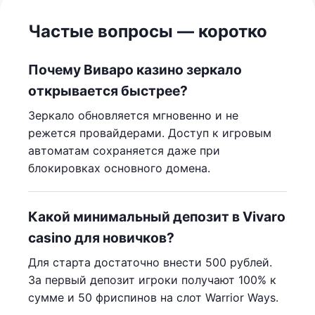
Частые вопросы — коротко
Почему Виваро казино зеркало
открывается быстрее?
Зеркало обновляется мгновенно и не
режется провайдерами. Доступ к игровым
автоматам сохраняется даже при
блокировках основного домена.
Какой минимальный депозит в Vivaro
casino для новичков?
Для старта достаточно внести 500 рублей.
За первый депозит игроки получают 100% к
сумме и 50 фриспинов на слот Warrior Ways.