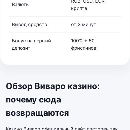
RUB, USD, EUR,
Валюты
крипта
Вывод средств
от 3 минут
Бонус на первый
100% + 50
депозит
фриспинов
Обзор Виваро казино:
почему сюда
возвращаются
Казино Виваро официальный сайт построен так,