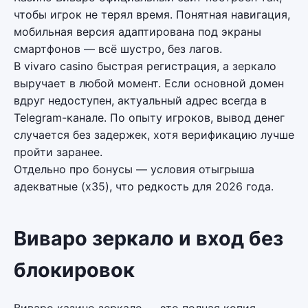
чтобы игрок не терял время. Понятная навигация,
мобильная версия адаптирована под экраны
смартфонов — всё шустро, без лагов.
В vivaro casino быстрая регистрация, а зеркало
выручает в любой момент. Если основной домен
вдруг недоступен, актуальный адрес всегда в
Telegram-канале. По опыту игроков, вывод денег
случается без задержек, хотя верификацию лучше
пройти заранее.
Отдельно про бонусы — условия отыгрыша
адекватные (x35), что редкость для 2026 года.
Виваро зеркало и вход без
блокировок