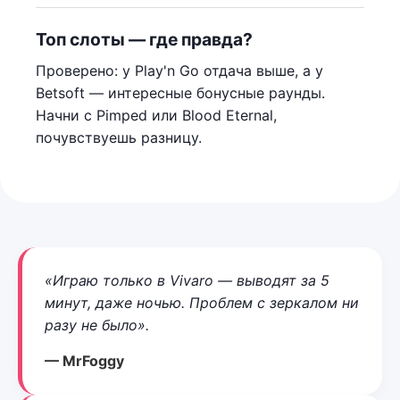
Топ слоты — где правда?
Проверено: у Play'n Go отдача выше, а у
Betsoft — интересные бонусные раунды.
Начни с Pimped или Blood Eternal,
почувствуешь разницу.
«Играю только в Vivaro — выводят за 5
минут, даже ночью. Проблем с зеркалом ни
разу не было».
— MrFoggy