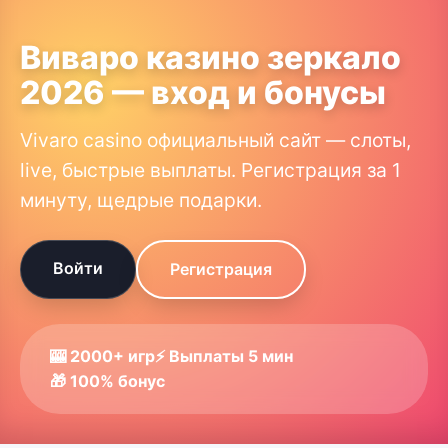
Виваро казино зеркало
2026 — вход и бонусы
Vivaro casino официальный сайт — слоты,
live, быстрые выплаты. Регистрация за 1
минуту, щедрые подарки.
Войти
Регистрация
🎰 2000+ игр
⚡ Выплаты 5 мин
🎁 100% бонус