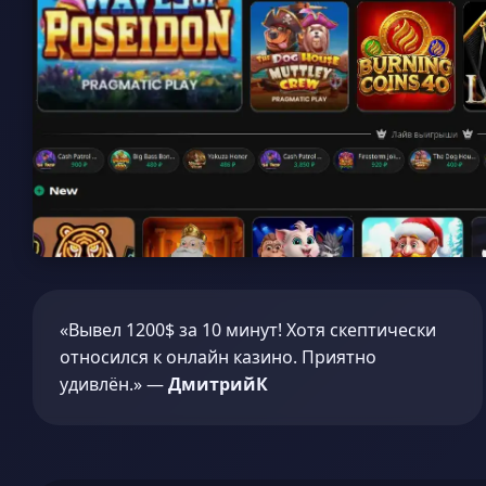
«Вывел 1200$ за 10 минут! Хотя скептически
относился к онлайн казино. Приятно
удивлён.» —
ДмитрийК