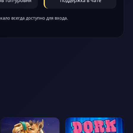
в топ-уровня
поддержка в чате
ркало всегда доступно для входа.