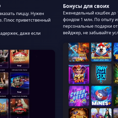
о
Бонусы для своих
Еженедельный кэшбек до 
аказать пиццу. Нужен
фондом 1 млн. По опыту 
ре. Плюс приветственный
персональные подарки от
вейджер, не забывайте ус
задержек, даже если