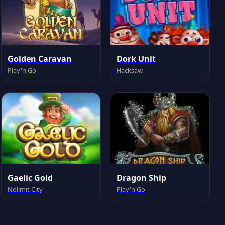
Golden Caravan
Dork Unit
Play'n Go
Hacksaw
Gaelic Gold
Dragon Ship
Nolimit City
Play'n Go