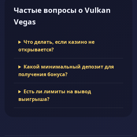
Частые вопросы о Vulkan
Vegas
Что делать, если казино не
открывается?
Какой минимальный депозит для
получения бонуса?
Есть ли лимиты на вывод
выигрыша?