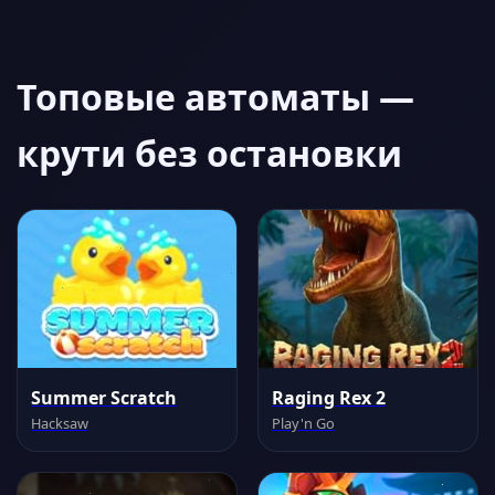
Топовые автоматы —
крути без остановки
Summer Scratch
Raging Rex 2
Hacksaw
Play'n Go