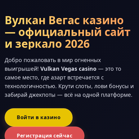
Вулкан Вегас казино
— официальный сайт
и зеркало 2026
Добро пожаловать в мир огненных
выигрышей!
Vulkan Vegas casino
— это то
самое место, где азарт встречается с
технологичностью. Крути слоты, лови бонусы и
забирай джекпоты — всё на одной платформе.
Войти в казино
Регистрация сейчас