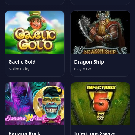
Gaelic Gold
Dragon Ship
Nolimit City
Play'n Go
Banana Rock
Infectious Xways