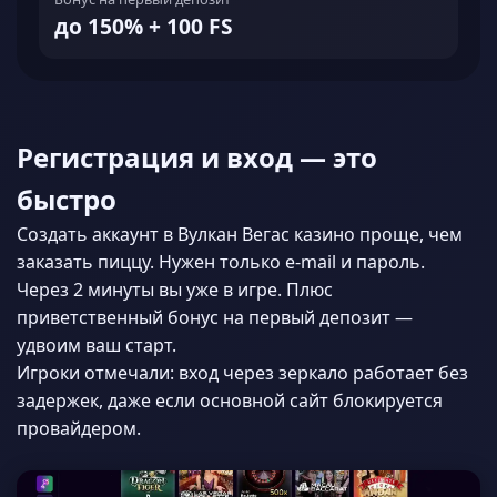
до 150% + 100 FS
Регистрация и вход — это
быстро
Создать аккаунт в Вулкан Вегас казино проще, чем
заказать пиццу. Нужен только e-mail и пароль.
Через 2 минуты вы уже в игре. Плюс
приветственный бонус на первый депозит —
удвоим ваш старт.
Игроки отмечали: вход через зеркало работает без
задержек, даже если основной сайт блокируется
провайдером.