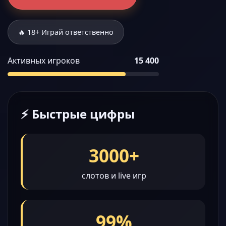
🔥 18+ Играй ответственно
Активных игроков
15 400
⚡ Быстрые цифры
3000+
слотов и live игр
99%