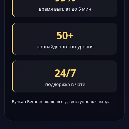
время выплат до 5 мин
50+
провайдеров топ-уровня
24/7
поддержка в чате
Вулкан Вегас зеркало всегда доступно для входа.