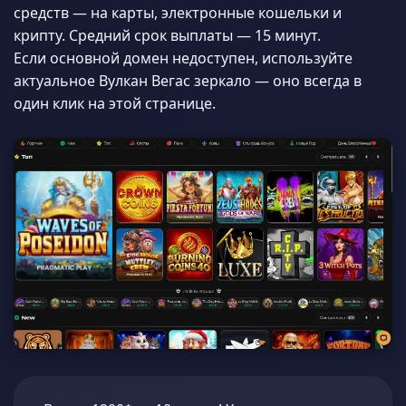
средств — на карты, электронные кошельки и
крипту. Средний срок выплаты — 15 минут.
Если основной домен недоступен, используйте
актуальное Вулкан Вегас зеркало — оно всегда в
один клик на этой странице.