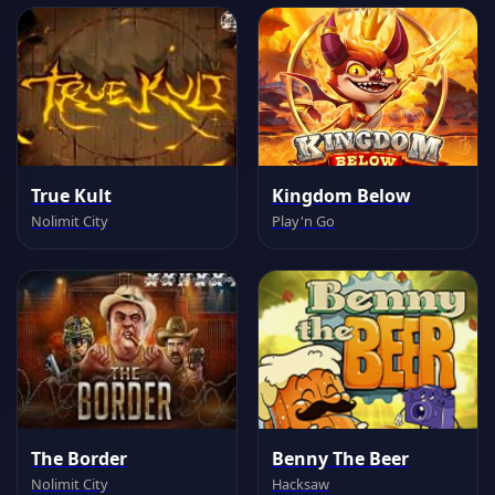
True Kult
Kingdom Below
Nolimit City
Play'n Go
The Border
Benny The Beer
Nolimit City
Hacksaw