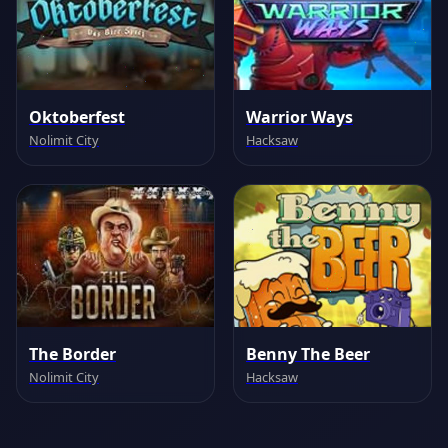
Oktoberfest
Warrior Ways
Nolimit City
Hacksaw
The Border
Benny The Beer
Nolimit City
Hacksaw