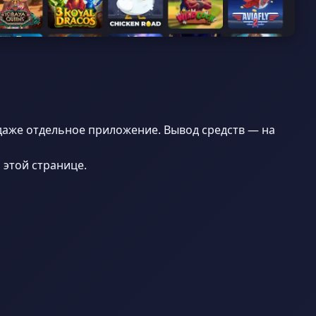
 даже отдельное приложение. Вывод средств — на
 этой странице.