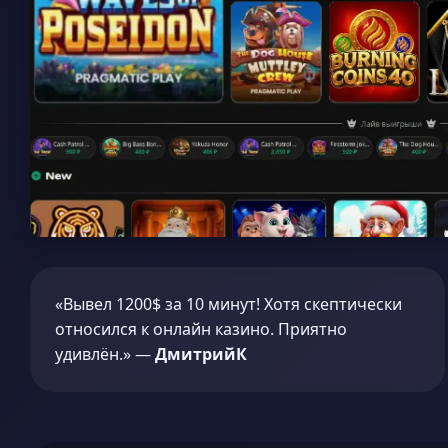
«Вывел 1200$ за 10 минут! Хотя скептически
относился к онлайн казино. Приятно
удивлён.» —
ДмитрийК