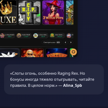
«Слоты огонь, особенно Raging Rex. Но
бонусы иногда тяжело отыгрывать, читайте
правила. В целом норм.» —
Alina_Spb