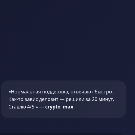
«Нормальная поддержка, отвечают быстро.
Как-то завис депозит — решили за 20 минут.
Ставлю 4/5.» —
crypto_max