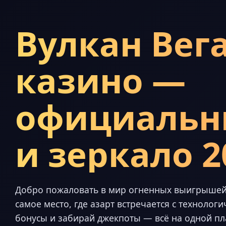
Вулкан Вег
казино —
официальн
и зеркало 2
Добро пожаловать в мир огненных выигрыше
самое место, где азарт встречается с технолог
бонусы и забирай джекпоты — всё на одной п