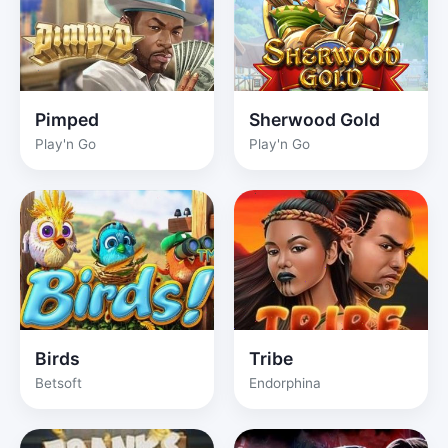
Pimped
Sherwood Gold
Play'n Go
Play'n Go
Birds
Tribe
Betsoft
Endorphina