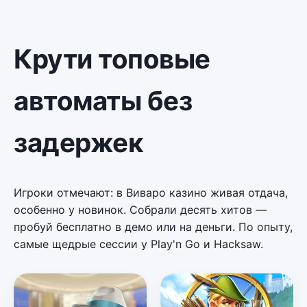
Крути топовые
автоматы без
задержек
Игроки отмечают: в Виваро казино живая отдача,
особенно у новинок. Собрали десять хитов —
пробуй бесплатно в демо или на деньги. По опыту,
самые щедрые сессии у Play'n Go и Hacksaw.