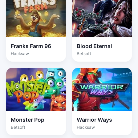
Franks Farm 96
Blood Eternal
Hacksaw
Betsoft
Monster Pop
Warrior Ways
Betsoft
Hacksaw