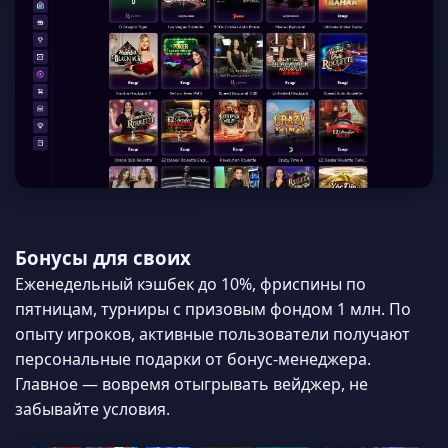
Бонусы для своих
Еженедельный кэшбек до 10%, фриспины по
пятницам, турниры с призовым фондом 1 млн. По
опыту игроков, активные пользователи получают
персональные подарки от бонус-менеджера.
Главное — вовремя отыгрывать вейджер, не
забывайте условия.