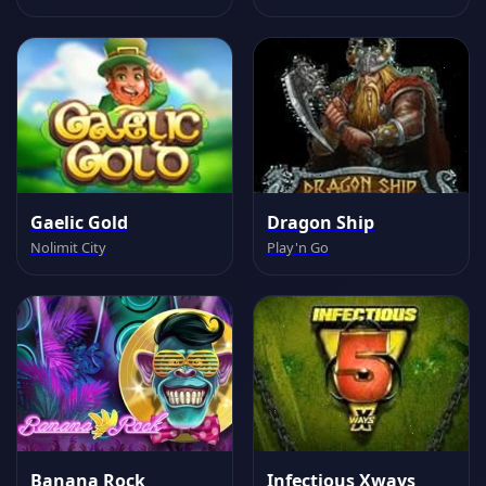
Gaelic Gold
Dragon Ship
Nolimit City
Play'n Go
Banana Rock
Infectious Xways