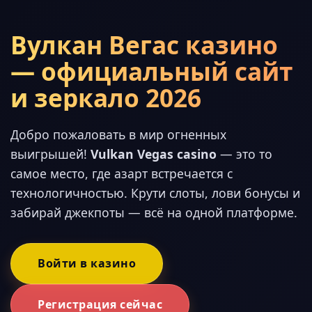
Вулкан Вегас казино
— официальный сайт
и зеркало 2026
Добро пожаловать в мир огненных
выигрышей!
Vulkan Vegas casino
— это то
самое место, где азарт встречается с
технологичностью. Крути слоты, лови бонусы и
забирай джекпоты — всё на одной платформе.
Войти в казино
Регистрация сейчас