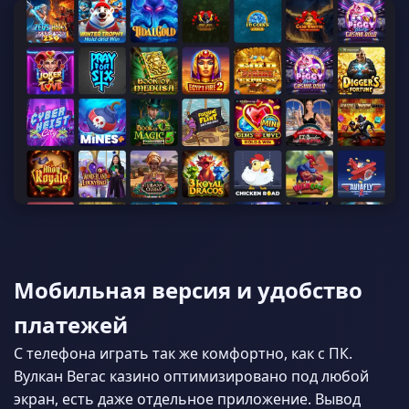
Мобильная версия и удобство
платежей
С телефона играть так же комфортно, как с ПК.
Вулкан Вегас казино оптимизировано под любой
экран, есть даже отдельное приложение. Вывод