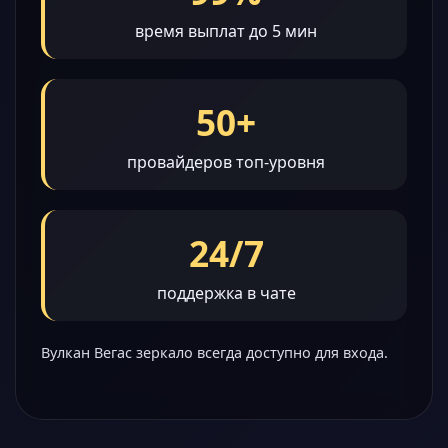
время выплат до 5 мин
50+
провайдеров топ-уровня
24/7
поддержка в чате
Вулкан Вегас зеркало всегда доступно для входа.